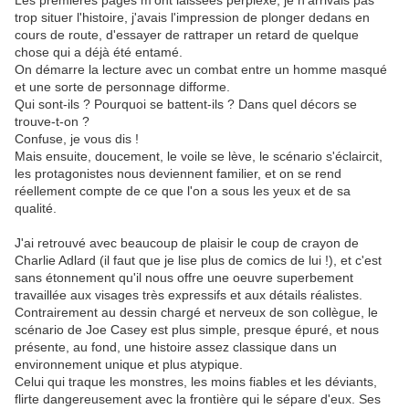
Les premières pages m'ont laissées perplexe, je n'arrivais pas
trop situer l'histoire, j'avais l'impression de plonger dedans en
cours de route, d'essayer de rattraper un retard de quelque
chose qui a déjà été entamé.
On démarre la lecture avec un combat entre un homme masqué
et une sorte de personnage difforme.
Qui sont-ils ? Pourquoi se battent-ils ? Dans quel décors se
trouve-t-on ?
Confuse, je vous dis !
Mais ensuite, doucement, le voile se lève, le scénario s'éclaircit,
les protagonistes nous deviennent familier, et on se rend
réellement compte de ce que l'on a sous les yeux et de sa
qualité.
J'ai retrouvé avec beaucoup de plaisir le coup de crayon de
Charlie Adlard (il faut que je lise plus de comics de lui !), et c'est
sans étonnement qu'il nous offre une oeuvre superbement
travaillée aux visages très expressifs et aux détails réalistes.
Contrairement au dessin chargé et nerveux de son collègue, le
scénario de Joe Casey est plus simple, presque épuré, et nous
présente, au fond, une histoire assez classique dans un
environnement unique et plus atypique.
Celui qui traque les monstres, les moins fiables et les déviants,
flirte dangereusement avec la frontière qui le sépare d'eux. Ses