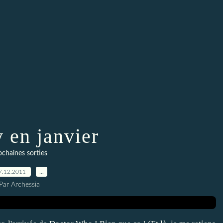
 en janvier
ochaines sorties
7.12.2011
…
Par Archessia