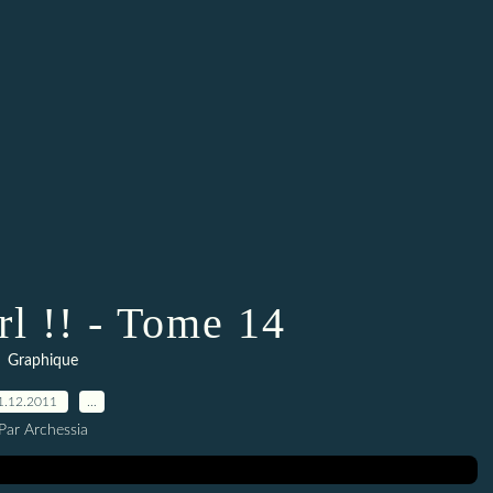
rl !! - Tome 14
Graphique
1.12.2011
…
Par Archessia