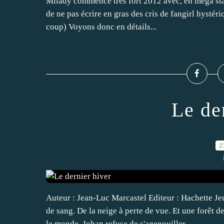
Milady commence très fort 2012 avec, en méga star,
de ne pas écrire en gras des cris de fangirl hystéri
coup) Voyons donc en détails...
Le de
2
Auteur : Jean-Luc Marcastel Editeur : Hachette Je
de sang. De la neige à perte de vue. Et une forêt d
le monde. Johan refuse de s'agenouiller...