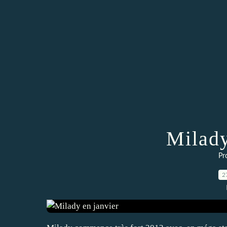
Milady
Pr
2