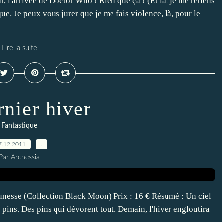
 l'arrivée de Doctor Who ! Rien que ça ! (Et là, je me retiens
que. Je peux vous jurer que je me fais violence, là, pour le
Lire la suite
rnier hiver
Fantastique
7.12.2011
…
Par Archessia
unesse (Collection Black Moon) Prix : 16 € Résumé : Un ciel
e pins. Des pins qui dévorent tout. Demain, l'hiver engloutira