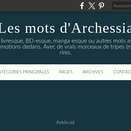
Les mots d'Archessi
t livresque, BD-esque, manga-esque ou autres mots av
émotions dedans. Avec de vrais morceaux de tripes (m
rires.
ATÉGORIES PRINCIPALES
PAGES
ARCHIVES
CONTAC
Publicité