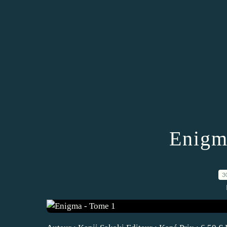
Enigm
3