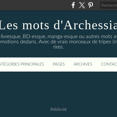
Les mots d'Archessi
t livresque, BD-esque, manga-esque ou autres mots av
émotions dedans. Avec de vrais morceaux de tripes (m
rires.
ATÉGORIES PRINCIPALES
PAGES
ARCHIVES
CONTAC
Publicité