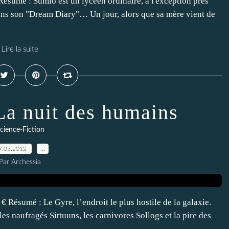
 Résumé : Sumio est un lycéen ordinaire, à l'exception près
r dans son "Dream Diary"… Un jour, alors que sa mère vient de
Lire la suite
La nuit des humains
cience-Fiction
7.03.2012
…
Par Archessia
€ Résumé : Le Gyre, l’endroit le plus hostile de la galaxie.
les naufragés Sittuuns, les carnivores Sollogs et la pire des