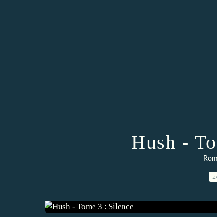
Hush - To
Rom
2