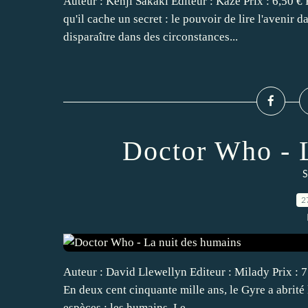
Auteur : Kenji Sakaki Editeur : Kazé Prix : 6,50 €
qu'il cache un secret : le pouvoir de lire l'aveni
disparaître dans des circonstances...
Doctor Who - 
S
2
Auteur : David Llewellyn Editeur : Milady Prix : 7 
En deux cent cinquante mille ans, le Gyre a abrité 
espèces : les humains. Le...