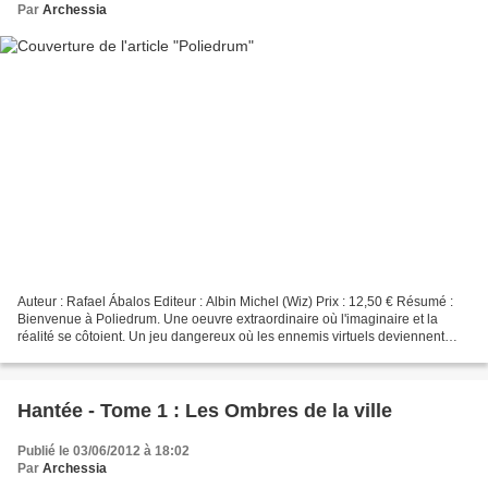
Par
Archessia
Auteur : Rafael Ábalos Editeur : Albin Michel (Wiz) Prix : 12,50 € Résumé :
Bienvenue à Poliedrum. Une oeuvre extraordinaire où l'imaginaire et la
réalité se côtoient. Un jeu dangereux où les ennemis virtuels deviennent
réels. Un dé à douze faces pour...
Hantée - Tome 1 : Les Ombres de la ville
Publié le 03/06/2012 à 18:02
Par
Archessia