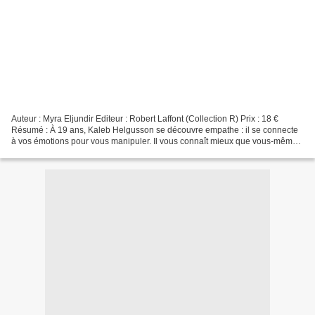
Auteur : Myra Eljundir Editeur : Robert Laffont (Collection R) Prix : 18 €
Résumé : À 19 ans, Kaleb Helgusson se découvre empathe : il se connecte
à vos émotions pour vous manipuler. Il vous connaît mieux que vous-mêmes.
Et cela le rend irrésistible....