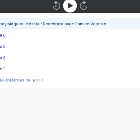
bey Maguire, c'est lui ! Rencontre avec Damien Witecka
e 6
e 5
e 4
e 3
s créatrices de la VF !
e 2
e 1
e Mektoub My Love arrive enfin ! Rencontre avec Shaïn Boumedine et Sal
i : après Toni en famille
elle réalise le bouleversant Dites lui que je l'aime