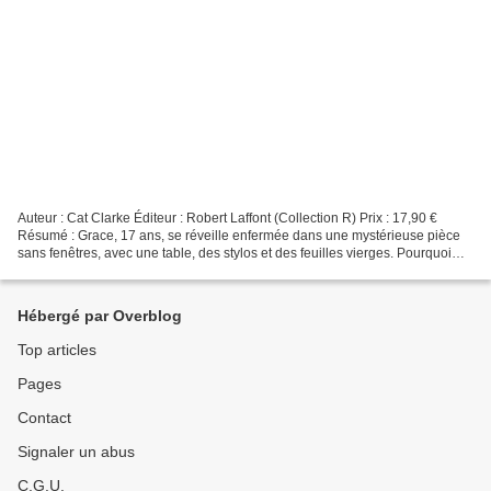
Auteur : Cat Clarke Éditeur : Robert Laffont (Collection R) Prix : 17,90 €
Résumé : Grace, 17 ans, se réveille enfermée dans une mystérieuse pièce
sans fenêtres, avec une table, des stylos et des feuilles vierges. Pourquoi
est-elle là ? Et quel est ce...
Hébergé par Overblog
Top articles
Pages
Contact
Signaler un abus
C.G.U.