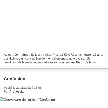
Auteur : John Green Éditeur : Nathan Prix : 16,50 € Résumé : Hazel, 16 ans,
est atteinte d’un cancer. Son dernier traitement semble avoir arrêté
l’évolution de la maladie, mais elle se sait condamnée. Bien qu'elle s'y
ennuie passablement, elle intègre...
Confusion
Publié le 22/11/2012 à 15:08
Par
Archessia