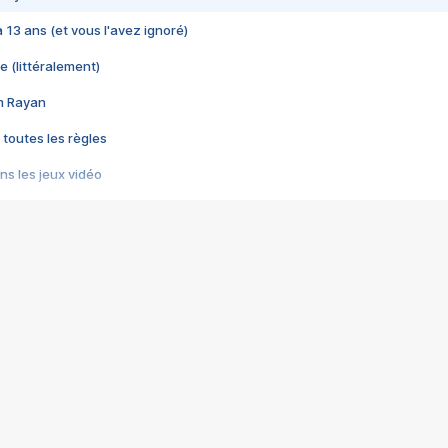
 a 13 ans (et vous l'avez ignoré)
e (littéralement)
im Rayan
 toutes les règles
s les jeux vidéo
us choquant de Rockstar ? - Le scandale BULLY
e plus moche de Steam
du RÊVE tourne au CAUCHEMAR
pendant 8 heures
it… à tort
umiliés par un jeu vidéo
ire - Final Fantasy 8