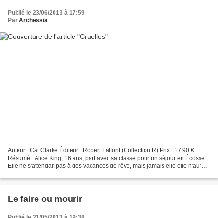
Publié le 23/06/2013 à 17:59
Par
Archessia
Auteur : Cat Clarke Éditeur : Robert Laffont (Collection R) Prix : 17,90 €
Résumé : Alice King, 16 ans, part avec sa classe pour un séjour en Écosse.
Elle ne s'attendait pas à des vacances de rêve, mais jamais elle elle n'aurait
pu imaginer la tournure...
Le faire ou mourir
Publié le 21/05/2013 à 19:38