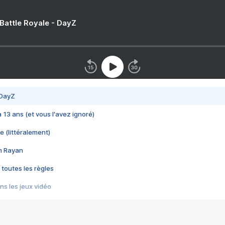
 Battle Royale - DayZ
 DayZ
 a 13 ans (et vous l'avez ignoré)
e (littéralement)
im Rayan
 toutes les règles
s les jeux vidéo
us choquant de Rockstar ? - Le scandale BULLY
e plus moche de Steam