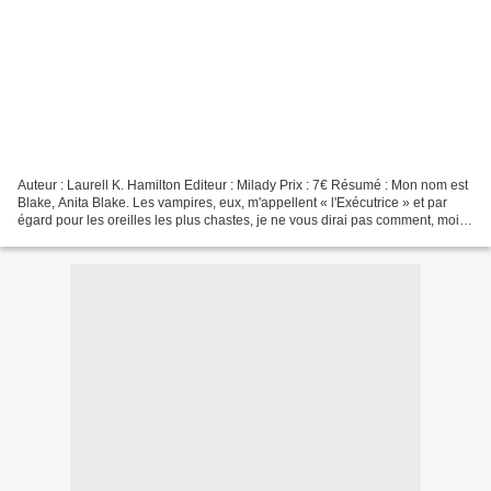
Auteur : Laurell K. Hamilton Editeur : Milady Prix : 7€ Résumé : Mon nom est
Blake, Anita Blake. Les vampires, eux, m'appellent « l'Exécutrice » et par
égard pour les oreilles les plus chastes, je ne vous dirai pas comment, moi,
je les appelle. Ma spécialité,...