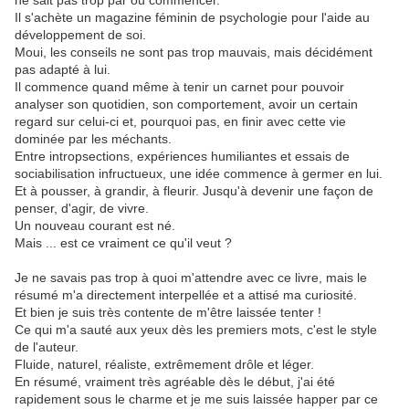
ne sait pas trop par où commencer.
Il s'achète un magazine féminin de psychologie pour l'aide au
développement de soi.
Moui, les conseils ne sont pas trop mauvais, mais décidément
pas adapté à lui.
Il commence quand même à tenir un carnet pour pouvoir
analyser son quotidien, son comportement, avoir un certain
regard sur celui-ci et, pourquoi pas, en finir avec cette vie
dominée par les méchants.
Entre intropsections, expériences humiliantes et essais de
sociabilisation infructueux, une idée commence à germer en lui.
Et à pousser, à grandir, à fleurir. Jusqu'à devenir une façon de
penser, d'agir, de vivre.
Un nouveau courant est né.
Mais ... est ce vraiment ce qu'il veut ?
Je ne savais pas trop à quoi m'attendre avec ce livre, mais le
résumé m'a directement interpellée et a attisé ma curiosité.
Et bien je suis très contente de m'être laissée tenter !
Ce qui m'a sauté aux yeux dès les premiers mots, c'est le style
de l'auteur.
Fluide, naturel, réaliste, extrêmement drôle et léger.
En résumé, vraiment très agréable dès le début, j'ai été
rapidement sous le charme et je me suis laissée happer par ce