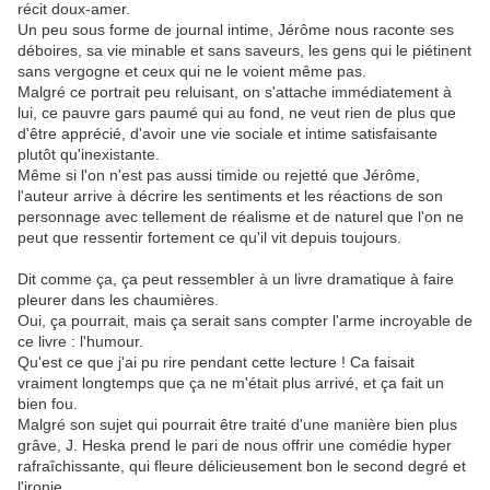
récit doux-amer.
Un peu sous forme de journal intime, Jérôme nous raconte ses
déboires, sa vie minable et sans saveurs, les gens qui le piétinent
sans vergogne et ceux qui ne le voient même pas.
Malgré ce portrait peu reluisant, on s'attache immédiatement à
lui, ce pauvre gars paumé qui au fond, ne veut rien de plus que
d'être apprécié, d'avoir une vie sociale et intime satisfaisante
plutôt qu'inexistante.
Même si l'on n'est pas aussi timide ou rejetté que Jérôme,
l'auteur arrive à décrire les sentiments et les réactions de son
personnage avec tellement de réalisme et de naturel que l'on ne
peut que ressentir fortement ce qu'il vit depuis toujours.
Dit comme ça, ça peut ressembler à un livre dramatique à faire
pleurer dans les chaumières.
Oui, ça pourrait, mais ça serait sans compter l'arme incroyable de
ce livre : l'humour.
Qu'est ce que j'ai pu rire pendant cette lecture ! Ca faisait
vraiment longtemps que ça ne m'était plus arrivé, et ça fait un
bien fou.
Malgré son sujet qui pourrait être traité d'une manière bien plus
grâve, J. Heska prend le pari de nous offrir une comédie hyper
rafraîchissante, qui fleure délicieusement bon le second degré et
l'ironie.