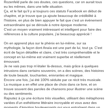
Rozenfeld parle de ces doutes, ces questions, car on aurait tous
eu les mêmes, dans une telle situation.
Ça, et le fait qu'il y ai toujours ces statuts Facebook en début de
chapitre, et je trouve que ça ajoute beaucoup de crédibilité à
l'histoire, en plus de bien appuyer le fait que c'est un évènement
extraordinaire qui se déroule à notre époque moderne.
C'est un moyen vraiment intéressant et intelligent pour faire des
références à la culture populaire, j'ai beaucoup apprécié !
On en apprend plus sur le phénix en lui-même, sur sa
mythologie, la façon dont Anaïa est une part de lui, tout ça. C'est
écrit de façon détaillée et claire, c'est très compréhensible et le
concept en lui-même est vraiment superbe et réellement
émouvant.
Je ne vais pas trop m'étaler là-dessus, mais grâce à quelques
intrusions dans certains souvenirs, on a des scènes, des histoires
de toute beauté, touchantes, enivrantes et magique.
Encore une fois, j'ai été 100% séduite par ce récit très musicale.
La musique a en effet une place de choix dans ce livre, et on
trouve souvent des paroles de chansons pour illustrer une scène
ou des sentiments.
Rajoutez à ça une écriture très visuelles, utilisant des métaphores
variées d'un esthétisme littéraire incroyable et vous avez des
moments d'émotion bouleversants qui vous entraînent dans un