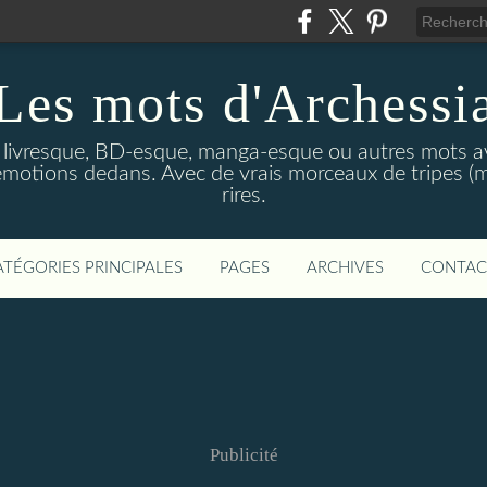
Les mots d'Archessi
t livresque, BD-esque, manga-esque ou autres mots av
émotions dedans. Avec de vrais morceaux de tripes (m
rires.
ATÉGORIES PRINCIPALES
PAGES
ARCHIVES
CONTAC
Publicité