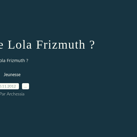
e Lola Frizmuth ?
ola Frizmuth ?
Jeunesse
0.11.2012
…
Par Archessia