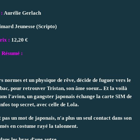
 :
Aurélie Gerlach
imard Jeunesse (Scripto)
rix :
12,20 €
Résumé :
s normes et un physique de rêve, décide de fuguer vers le
ac, pour retrouver Tristan, son âme soeur... Et la voilà
ans l'avion, un gangster japonais échange la carte SIM de
infos top secret, avec celle de Lola.
t pas un mot de japonais, n'a plus un seul contact dans son
rmés en costume rayé la talonnent.
dans les bras d'une autre.