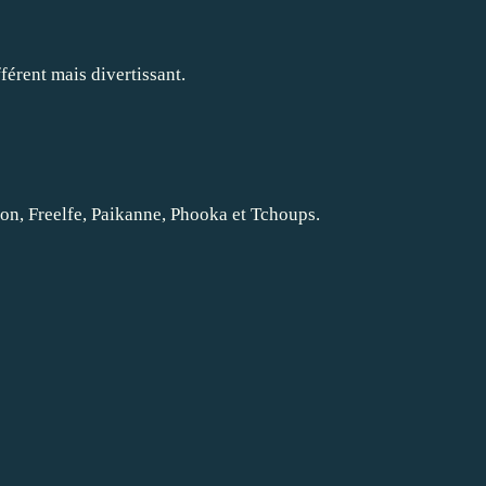
férent mais divertissant.
ton
,
Freelfe
,
Paikanne
,
Phooka
et
Tchoups
.