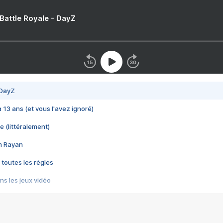
 Battle Royale - DayZ
 DayZ
 a 13 ans (et vous l'avez ignoré)
e (littéralement)
im Rayan
 toutes les règles
s les jeux vidéo
us choquant de Rockstar ? - Le scandale BULLY
e plus moche de Steam