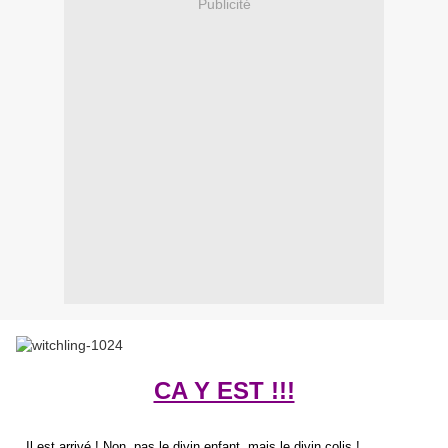
Publicité
CA Y EST !!!
Il e
st arrivé ! Non, pas le divin enfant, mais le divin colis !