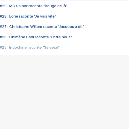
#29 : MC Solaar raconte "Bouge de là"
28 : Lorie raconte "Je vais vite"
#27 : Christophe Willem raconte "Jacques a dit"
#26 : Chimène Badi raconte "Entre nous"
#25 : Indochine raconte "3e sexe"
#24 : Zaho raconte "C'est chelou"
#23 : Patrick Bruel raconte "Au café des délices"
#22 : Kyo raconte "Le chemin"
#21 : Nolwenn Leroy raconte "Cassé"
#20 : Patrick Hernandez raconte "Born to be alive"
#19 : Lorie raconte "Près de moi"
#18 : Michael Jones raconte "A nos actes manqués" (avec Jean-Jacque