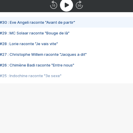
#30 : Eve Angeli raconte "Avant de partir"
#29 : MC Solaar raconte "Bouge de là"
28 : Lorie raconte "Je vais vite"
#27 : Christophe Willem raconte "Jacques a dit"
#26 : Chimène Badi raconte "Entre nous"
#25 : Indochine raconte "3e sexe"
#24 : Zaho raconte "C'est chelou"
#23 : Patrick Bruel raconte "Au café des délices"
#22 : Kyo raconte "Le chemin"
#21 : Nolwenn Leroy raconte "Cassé"
#20 : Patrick Hernandez raconte "Born to be alive"