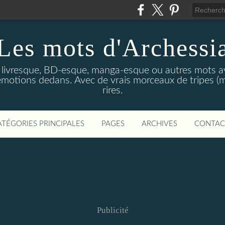
Les mots d'Archessi
t livresque, BD-esque, manga-esque ou autres mots av
émotions dedans. Avec de vrais morceaux de tripes (m
rires.
ATÉGORIES PRINCIPALES
PAGES
ARCHIVES
CONTAC
Publicité