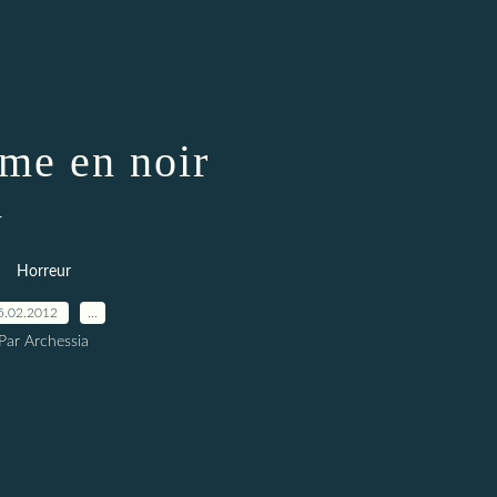
me en noir
r
Horreur
5.02.2012
…
Par Archessia