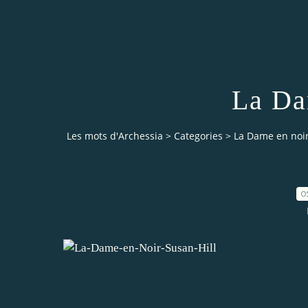
La Da
Les mots d'Archessia
>
Categories
>
La Dame en noi
0