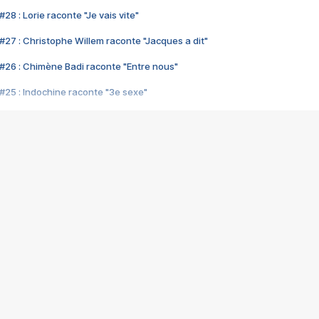
28 : Lorie raconte "Je vais vite"
#27 : Christophe Willem raconte "Jacques a dit"
#26 : Chimène Badi raconte "Entre nous"
#25 : Indochine raconte "3e sexe"
#24 : Zaho raconte "C'est chelou"
#23 : Patrick Bruel raconte "Au café des délices"
#22 : Kyo raconte "Le chemin"
#21 : Nolwenn Leroy raconte "Cassé"
#20 : Patrick Hernandez raconte "Born to be alive"
#19 : Lorie raconte "Près de moi"
#18 : Michael Jones raconte "A nos actes manqués" (avec Jean-Jacque
#17 : Khaled raconte "Aïcha"