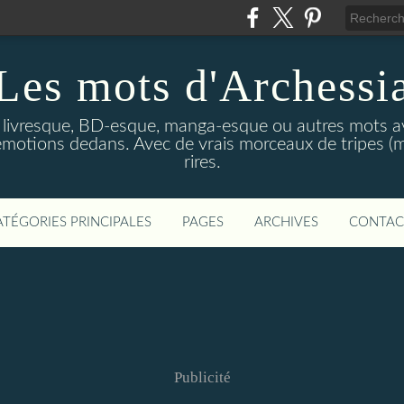
Les mots d'Archessi
t livresque, BD-esque, manga-esque ou autres mots av
émotions dedans. Avec de vrais morceaux de tripes (m
rires.
ATÉGORIES PRINCIPALES
PAGES
ARCHIVES
CONTAC
Publicité