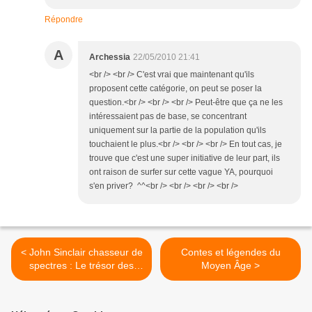
Répondre
A
Archessia
22/05/2010 21:41
<br /> <br /> C'est vrai que maintenant qu'ils
proposent cette catégorie, on peut se poser la
question.<br /> <br /> <br /> Peut-être que ça ne les
intéressaient pas de base, se concentrant
uniquement sur la partie de la population qu'ils
touchaient le plus.<br /> <br /> <br /> En tout cas, je
trouve que c'est une super initiative de leur part, ils
ont raison de surfer sur cette vague YA, pourquoi
s'en priver? ^^<br /> <br /> <br /> <br />
< John Sinclair chasseur de
Contes et légendes du
spectres : Le trésor des
Moyen Âge >
druides