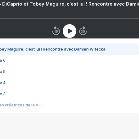
 DiCaprio et Tobey Maguire, c'est lui ! Rencontre avec Dam
bey Maguire, c'est lui ! Rencontre avec Damien Witecka
e 6
e 5
e 4
e 3
s créatrices de la VF !
e 2
e 1
e Mektoub My Love arrive enfin ! Rencontre avec Shaïn Boumedine et Sal